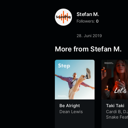
Stefan M.
Followers:
0
28. Juni 2019
More from Stefan M.
Be Alright
Taki Taki
Dean Lewis
Cardi B
,
D
Snake Feat
Selena G
&
Ozuna