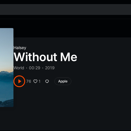
Halsey
Without Me
World
00:29
2019
1
76
Apple