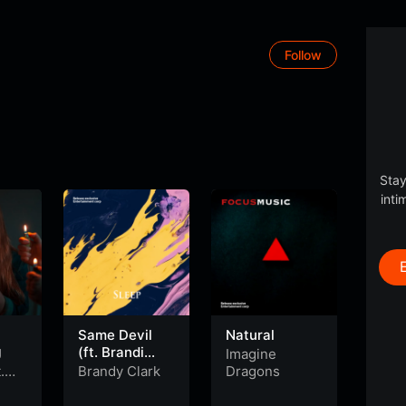
Follow
Stay
inti
Same Devil
Natural
A Mil
(ft. Brandi
Dre
J
Imagine
Carlile)
.
Brandy Clark
Dragons
P!nk
omez