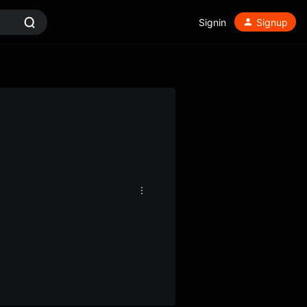
Signin
Signup