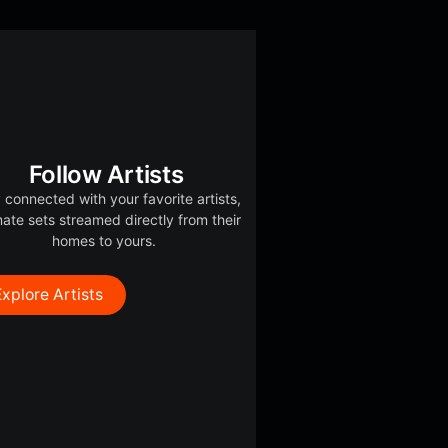
Follow Artists
 connected with your favorite artists,
mate sets streamed directly from their
homes to yours.
Explore Artists
lion
Girls Like You
News Radio
ams
ft. Cardi B
Stefan M.
Maroon 5 Feat.
Cardi B